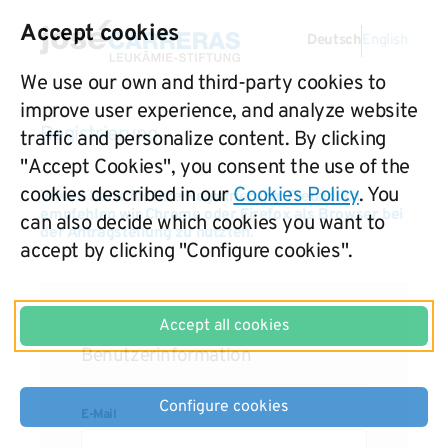
Accept cookies
Deutsch
English
We use our own and third-party cookies to
improve user experience, and analyze website
Registrierung
traffic and personalize content. By clicking
"Accept Cookies", you consent the use of the
cookies described in our
Cookies Policy
. You
Vielen Dank für Ihre Registrierung. Freundlich
empfehlen wir Chrome oder Firefox als Browser bei
can also decide which cookies you want to
der Antragstellung zu nutzten.
accept by clicking "Configure cookies".
Accept all cookies
Benutzerinformation
Configure cookies
E-Mail