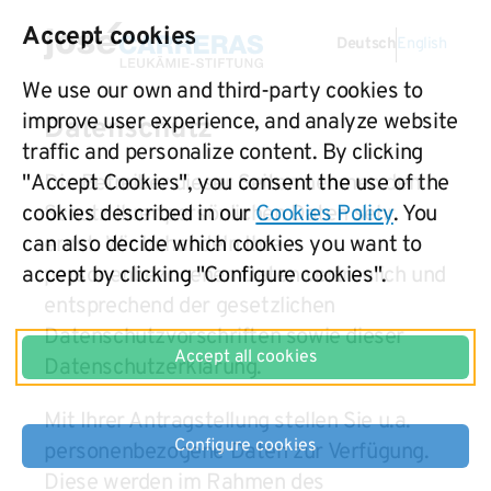
Accept cookies
Deutsch
English
We use our own and third-party cookies to
improve user experience, and analyze website
Datenschutz
traffic and personalize content. By clicking
"Accept Cookies", you consent the use of the
Die Betreiber dieser Seiten nehmen den
cookies described in our
Cookies Policy
. You
Schutz Ihrer persönlichen Daten sehr
can also decide which cookies you want to
ernst. Wir behandeln Ihre
accept by clicking "Configure cookies".
personenbezogenen Daten vertraulich und
entsprechend der gesetzlichen
Datenschutzvorschriften sowie dieser
Accept all cookies
Datenschutzerklärung.
Mit Ihrer Antragstellung stellen Sie u.a.
Configure cookies
personenbezogene Daten zur Verfügung.
Diese werden im Rahmen des